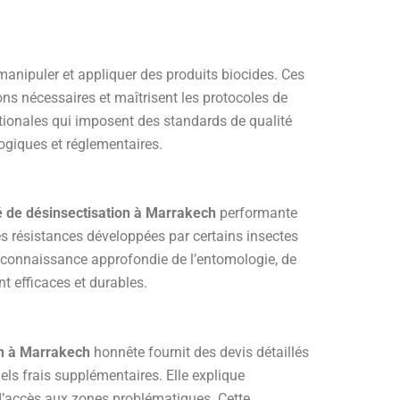
manipuler et appliquer des produits biocides. Ces
ions nécessaires et maîtrisent les protocoles de
ationales qui imposent des standards de qualité
ogiques et réglementaires.
é de désinsectisation à Marrakech
performante
es résistances développées par certains insectes
 connaissance approfondie de l’entomologie, de
nt efficaces et durables.
on à Marrakech
honnête fournit des devis détaillés
els frais supplémentaires. Elle explique
té d’accès aux zones problématiques. Cette