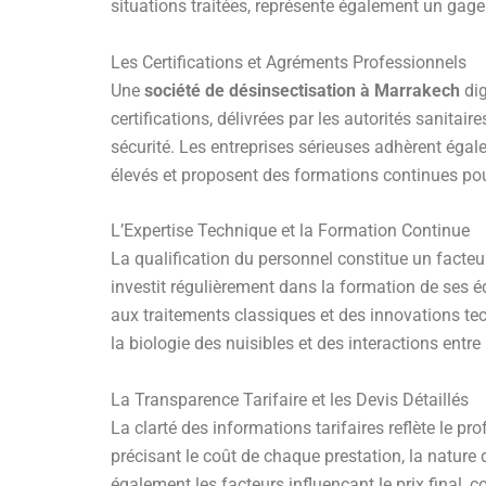
situations traitées, représente également un gag
Les Certifications et Agréments Professionnels
Une
société de désinsectisation à Marrakech
dig
certifications, délivrées par les autorités sanitai
sécurité. Les entreprises sérieuses adhèrent éga
élevés et proposent des formations continues pou
L’Expertise Technique et la Formation Continue
La qualification du personnel constitue un facte
investit régulièrement dans la formation de ses é
aux traitements classiques et des innovations t
la biologie des nuisibles et des interactions entr
La Transparence Tarifaire et les Devis Détaillés
La clarté des informations tarifaires reflète le p
précisant le coût de chaque prestation, la nature 
également les facteurs influençant le prix final, c