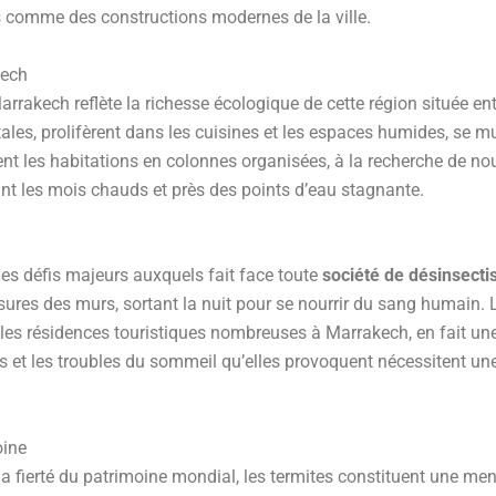
els comme des constructions modernes de la ville.
kech
arrakech reflète la richesse écologique de cette région située e
ales, prolifèrent dans les cuisines et les espaces humides, se mu
nt les habitations en colonnes organisées, à la recherche de nou
ant les mois chauds et près des points d’eau stagnante.
 des défis majeurs auxquels fait face toute
société de désinsecti
sures des murs, sortant la nuit pour se nourrir du sang humain.
 les résidences touristiques nombreuses à Marrakech, en fait un
s et les troubles du sommeil qu’elles provoquent nécessitent un
oine
it la fierté du patrimoine mondial, les termites constituent une m