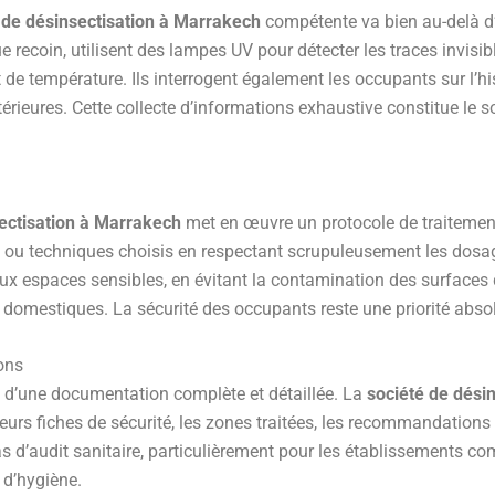
 de désinsectisation à Marrakech
compétente va bien au-delà d’
oin, utilisent des lampes UV pour détecter les traces invisibles 
t de température. Ils interrogent également les occupants sur l’h
érieures. Cette collecte d’informations exhaustive constitue le so
ectisation à Marrakech
met en œuvre un protocole de traitement
its ou techniques choisis en respectant scrupuleusement les do
re aux espaces sensibles, en évitant la contamination des surfaces
domestiques. La sécurité des occupants reste une priorité absolu
ons
 d’une documentation complète et détaillée. La
société de dési
eurs fiches de sécurité, les zones traitées, les recommandations p
cas d’audit sanitaire, particulièrement pour les établissements c
 d’hygiène.