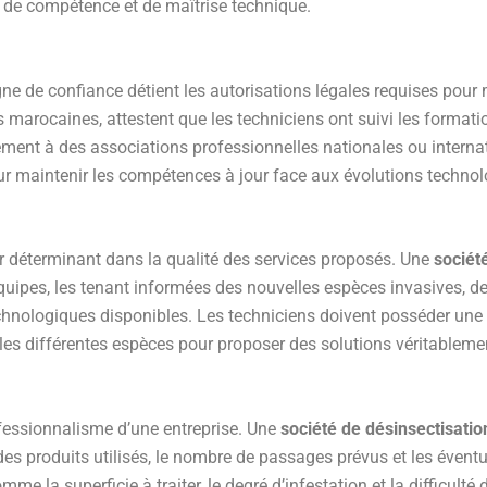
e de compétence et de maîtrise technique.
ne de confiance détient les autorisations légales requises pour 
res marocaines, attestent que les techniciens ont suivi les format
lement à des associations professionnelles nationales ou intern
r maintenir les compétences à jour face aux évolutions technol
ur déterminant dans la qualité des services proposés. Une
sociét
quipes, les tenant informées des nouvelles espèces invasives, d
echnologiques disponibles. Les techniciens doivent posséder une
e les différentes espèces pour proposer des solutions véritableme
rofessionnalisme d’une entreprise. Une
société de désinsectisati
des produits utilisés, le nombre de passages prévus et les éventu
omme la superficie à traiter, le degré d’infestation et la difficul