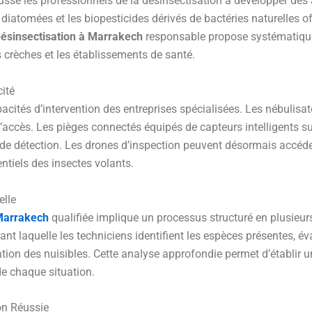
sé les professionnels de la désinsectisation à développer des a
de diatomées et les biopesticides dérivés de bactéries naturelles 
désinsectisation à Marrakech
responsable propose systématiquem
 crèches et les établissements de santé.
cité
acités d’intervention des entreprises spécialisées. Les nébulis
’accès. Les pièges connectés équipés de capteurs intelligents surv
de détection. Les drones d’inspection peuvent désormais accéder
entiels des insectes volants.
elle
 Marrakech
qualifiée implique un processus structuré en plusieu
ant laquelle les techniciens identifient les espèces présentes, éva
tion des nuisibles. Cette analyse approfondie permet d’établir u
de chaque situation.
ion Réussie