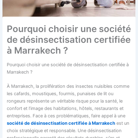
i
e
r
i
r
o
l
a
b
a
n
à
k
l
k
à
M
e
e
e
Pourquoi choisir une société
M
a
c
s
c
a
r
h
M
h
de désinsectisation certifiée
r
r
a
r
a
r
à Marrakech ?
a
k
r
k
e
a
Pourquoi choisir une société de désinsectisation certifiée à
e
c
k
c
h
e
Marrakech ?
h
c
h
À Marrakech, la prolifération des insectes nuisibles comme
les cafards, moustiques, fourmis, punaises de lit ou
rongeurs représente un véritable risque pour la santé, le
confort et l’image des habitations, hôtels, restaurants et
entreprises. Face à ces problématiques, faire appel à une
société de désinsectisation certifiée à Marrakech
est un
choix stratégique et responsable. Une désinsectisation