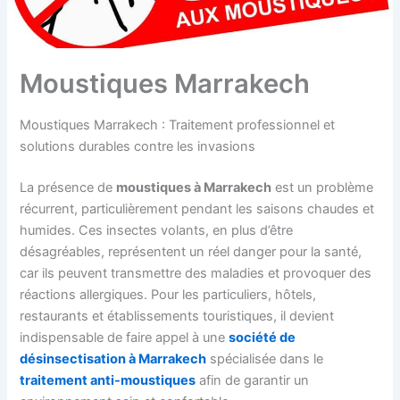
i
e
r
i
r
o
l
a
b
a
n
à
k
l
k
à
M
e
e
e
Moustiques Marrakech
M
a
c
s
c
a
r
h
M
h
r
r
a
Moustiques Marrakech : Traitement professionnel et
r
a
r
solutions durables contre les invasions
a
k
r
k
e
a
La présence de
moustiques à Marrakech
est un problème
e
c
k
c
h
e
récurrent, particulièrement pendant les saisons chaudes et
h
c
humides. Ces insectes volants, en plus d’être
h
désagréables, représentent un réel danger pour la santé,
car ils peuvent transmettre des maladies et provoquer des
réactions allergiques. Pour les particuliers, hôtels,
restaurants et établissements touristiques, il devient
indispensable de faire appel à une
société de
désinsectisation à Marrakech
spécialisée dans le
traitement anti-moustiques
afin de garantir un